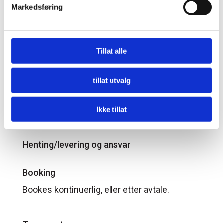
etter hvilken type og mengde farlig gods det
Markedsføring
dreier seg om. Hevold Group har utelukket en
del typer farlig gods hvor det er krav om
spesialutstyr, behandling av gods og
Tillat alle
lignende. Det er derfor av største betydning
at forholdene avklares på forhånd, før
tillat utvalg
transporten starter. Kontakt salgs eller
booking for mer informasjon.
Ikke tillat
Henting/levering og ansvar
Booking
Bookes kontinuerlig, eller etter avtale.