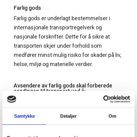
Farlig gods
Farlig gods er underlagt bestemmelser i
internasjonale transportregelverk og
nasjonale forskrifter. Dette for å sikre at
transporten skjer under forhold som
medfører minst mulig risiko for skader på liv,
helse, miljø og materielle verdier.
Avsendere av farlig gods skal forberede
sendingen til transport ved å:
Klassifisere stoffene.
Emballere i godkjent emballasje.
Samtykke
Detaljer
Om
Merke kolli med faresedler, UN-nummer og
eventuelt annen informasjon.
Utstede transportdokument for farlig gods