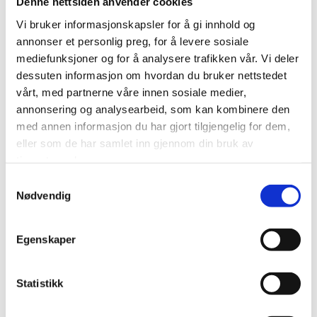
Denne nettsiden anvender cookies
og skriftlige uhellsinstruksjoner med
Vi bruker informasjonskapsler for å gi innhold og
korrekt og fullstendig informasjon.
annonser et personlig preg, for å levere sosiale
Farlig gods bookes separat.
mediefunksjoner og for å analysere trafikken vår. Vi deler
Dokumentene sendes til saksbehandler
dessuten informasjon om hvordan du bruker nettstedet
vårt, med partnerne våre innen sosiale medier,
Ved brudd på ovennevnte plikter, skal
annonsering og analysearbeid, som kan kombinere den
avsender dekke alle kostnader som skyldes
med annen informasjon du har gjort tilgjengelig for dem,
slike brudd.
eller som de har samlet inn gjennom din bruk av
tjenestene deres.
Transportøren skal avvise sendinger som
Samtykkevalg
Nødvendig
ikke oppfyller kravene i forskriftene. Videre
skal transportøren gjennomføre transporten,
ved å stille med egnet materiell, utstyr og
Egenskaper
kompetanse og overholde forskjellige
bestemmelser underveis. Bestemmelsene
Statistikk
om utstyr og behandling av gods varierer noe