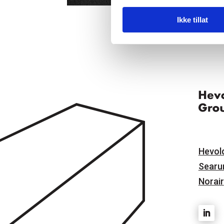
Ikke tillat
Hevol
Searu
Norair