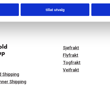
tillat utvalg
Sjøfrakt
Flyfrakt
Togfrakt
Veifrakt
d Shipping
nner Shipping